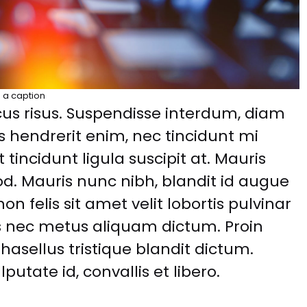
s a caption
us risus. Suspendisse interdum, diam
us hendrerit enim, nec tincidunt mi
ut tincidunt ligula suscipit at. Mauris
od. Mauris nunc nibh, blandit id augue
on felis sit amet velit lobortis pulvinar
ros nec metus aliquam dictum. Proin
Phasellus tristique blandit dictum.
putate id, convallis et libero.