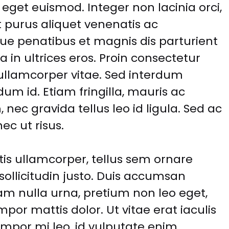
eget euismod. Integer non lacinia orci,
et purus aliquet venenatis ac
ue penatibus et magnis dis parturient
 in ultrices eros. Proin consectetur
ullamcorper vitae. Sed interdum
dum id. Etiam fringilla, mauris ac
 nec gravida tellus leo id ligula. Sed ac
nec ut risus.
tis ullamcorper, tellus sem ornare
sollicitudin justo. Duis accumsan
am nulla urna, pretium non leo eget,
or mattis dolor. Ut vitae erat iaculis
mpor mi leo, id vulputate enim